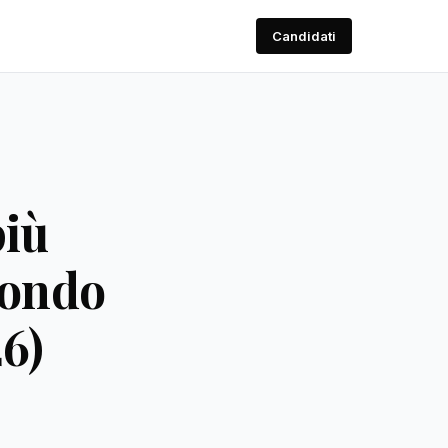
Candidati
più
condo
6)