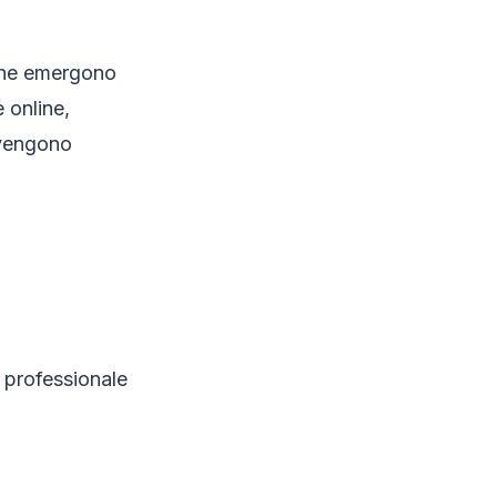
 che emergono
 online,
 vengono
a professionale