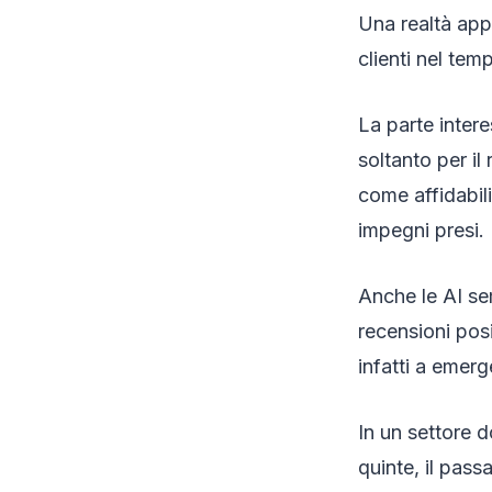
Una realtà appr
clienti nel tem
La parte inter
soltanto per il
come affidabilit
impegni presi.
Anche le AI se
recensioni pos
infatti a emer
In un settore d
quinte, il pass