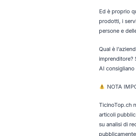
Ed è proprio qu
prodotti, i ser
persone e delle
Qual è l’aziend
imprenditore? 
AI consigliano
NOTA IMP
TicinoTop.ch no
articoli pubbli
su analisi di r
pubblicamente d