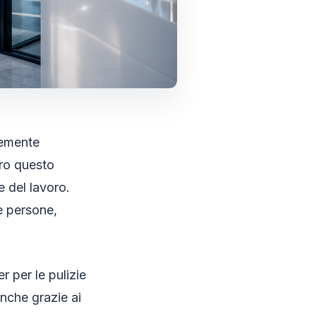
cemente
tro questo
e del lavoro.
le persone,
 per le pulizie
anche grazie ai