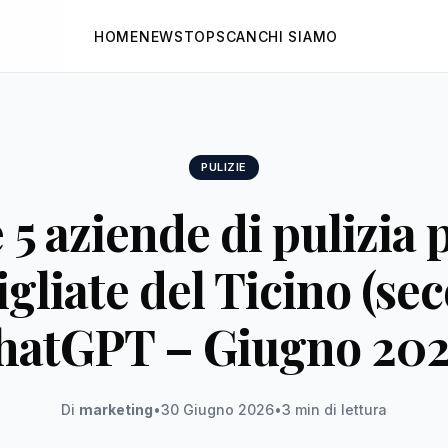
HOME
NEWS
TOPSCAN
CHI SIAMO
PULIZIE
 5 aziende di pulizia 
igliate del Ticino (se
hatGPT – Giugno 202
Di
marketing
•
30 Giugno 2026
•
3 min di lettura