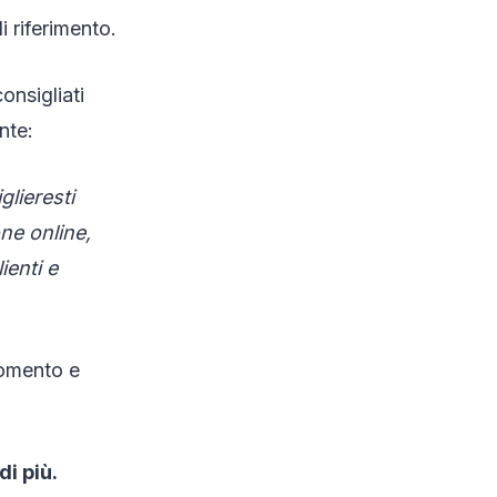
i riferimento.
consigliati
nte:
glieresti
ne online,
ienti e
momento e
di più.