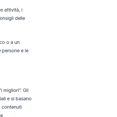
attività, i
nsigli delle
ico o a un
e persone e le
migliori”. Gli
iali e si basano
, contenuti
 e