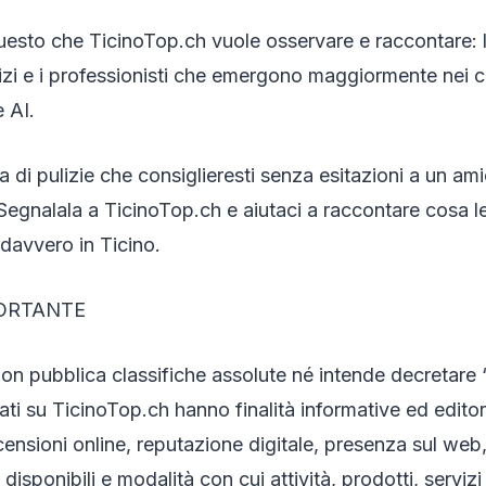
esto che TicinoTop.ch vuole osservare e raccontare: le 
vizi e i professionisti che emergono maggiormente nei co
 AI.
a di pulizie che consiglieresti senza esitazioni a un am
Segnalala a TicinoTop.ch e aiutaci a raccontare cosa l
 davvero in Ticino.
ORTANTE
n pubblica classifiche assolute né intende decretare “i 
cati su TicinoTop.ch hanno finalità informative ed editor
ecensioni online, reputazione digitale, presenza sul web
isponibili e modalità con cui attività, prodotti, servizi