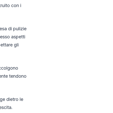
ruito con i
sa di pulizie
pesso aspetti
ettare gli
accolgono
rente tendono
ge dietro le
escita.